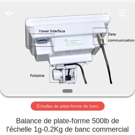
-
2025
SMARTWEIGH
INSTRUMENT
CO.,LTD.
All
Rights
Reserved.
MAISON
PRODUITS
AU
SUJET
DE
NOUS
Échelles de plate-forme de banc
VISITE
Balance de plate-forme 500lb de
D'USINE
l'échelle 1g-0.2Kg de banc commercial