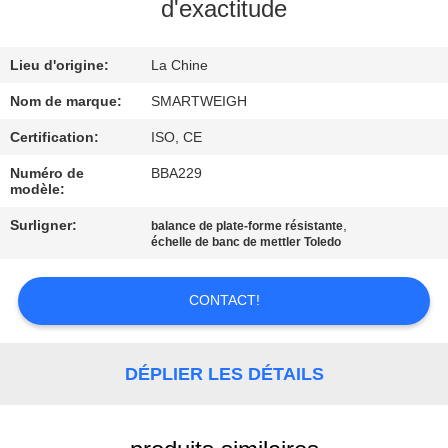
d'exactitude
CONTRÔLE
Lieu d'origine:
La Chine
DE
QUALITÉ
Nom de marque:
SMARTWEIGH
Certification:
ISO, CE
CONTACTEZ-
Numéro de
BBA229
modèle:
NOUS
Surligner:
,
balance de plate-forme résistante
échelle de banc de mettler Toledo
DEMANDEZ
UNE
CONTACT!
CITATION
DÉPLIER LES DÉTAILS
PLAN
DU