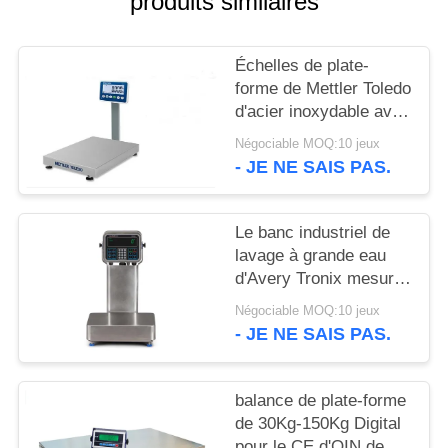
produits similaires
SITE
Échelles de plate-
PRIVACY
forme de Mettler Toledo
POLICY
d'acier inoxydable avec
l'affichage d'affichage à
Négociable MOQ:10 jeux
cristaux liquides de 7
- JE NE SAIS PAS.
segments
Le banc industriel de
lavage à grande eau
d'Avery Tronix mesure
la plate-forme de la
Négociable MOQ:10 jeux
classe 30x40CM d'IP
- JE NE SAIS PAS.
d'I69K
balance de plate-forme
de 30Kg-150Kg Digital
pour le CE d'OIN de